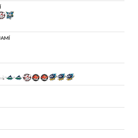
Í
JAMÍ